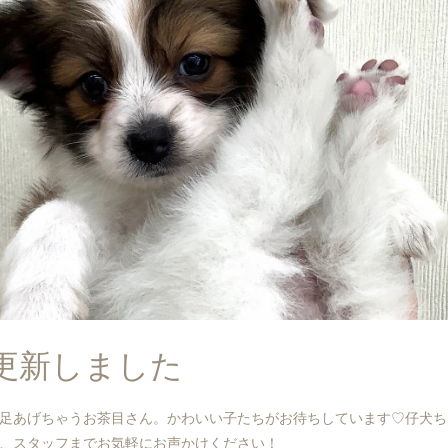
更新しました
足あげちゃうお茶目さん。かわいい子たちがお待ちしています♡仔犬ち
、スタッフまでお気軽にお声かけください！