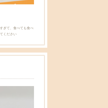
すぎて、食べても食べ
てください