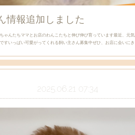
ん情報追加しました
ちゃんたちママとお店のわんこたちと伸び伸び育っています最近、元気
ですいっぱい可愛がってくれる飼い主さん募集中ぜひ、お店に会いにき
2025.06.21 07:34