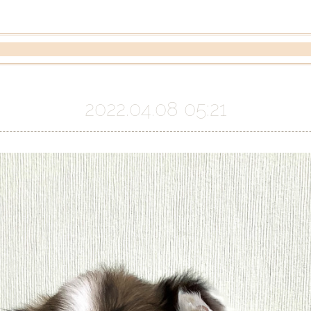
2022.04.08 05:21