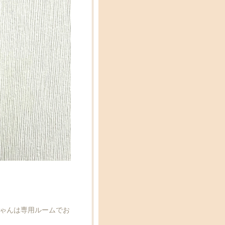
ゃんは専用ルームでお