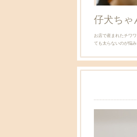
仔犬ちゃ
お店で産まれたチワワ
ても太らないのが悩み