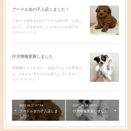
プードル女の子入店しました！
３月１４日生まれのプードル女の子、入店し
ました。小さめボディにかわいいお顔です…
2025.06.21 07:34
仔犬情報更新しました
写真撮ろうとすると、足あげちゃうお茶目さ
ん。かわいい子たちがお待ちしています♡…
2022.04.08 05:21
2025.06.21 07:34
2022.04.08 05:21
プードル女の子入店しま
仔犬情報更新しました
した！