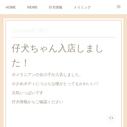
HOME
NEWS
仔犬情報
トリミング
ペットホテル
2025.04.18 08:27
仔犬ちゃん入店しまし
た！
ポメラニアンの女の子が入店しました。
小さめボディにつぶらな瞳がとってもかわいい♡
元気いっぱいです
仔犬情報からご確認ください